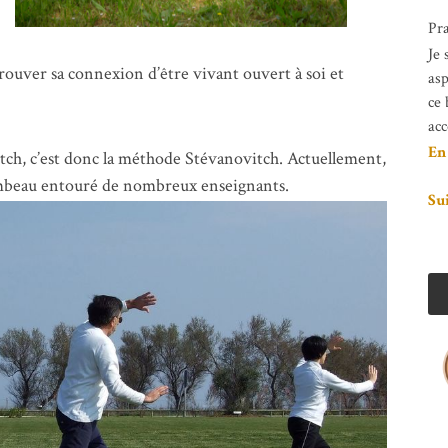
Pra
Je 
etrouver sa connexion d’être vivant ouvert à soi et
asp
ce 
ac
En
itch, c’est donc la méthode Stévanovitch. Actuellement,
lambeau entouré de nombreux enseignants.
Su