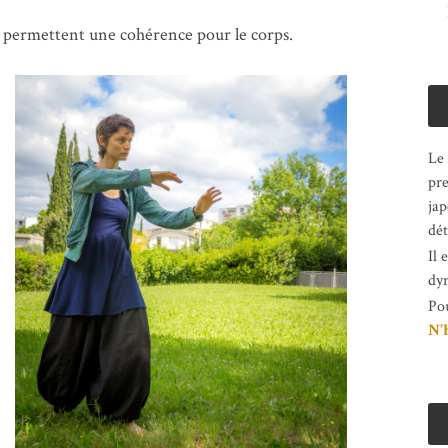
et permettent une cohérence pour le corps.
Le
pre
jap
dét
Il 
dy
Po
N’